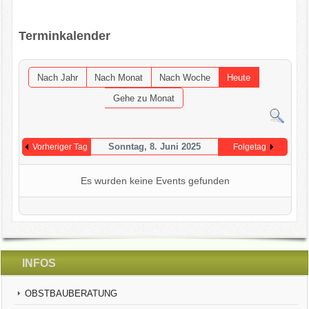
OGV INFOBRIEFE
Terminkalender
UNSER VEREIN
Nach Jahr
Nach Monat
Nach Woche
Heute
KONTAKT
Gehe zu Monat
GARTENKALENDER
Sonntag, 8. Juni 2025
Vorheriger Tag
Folgetag
Es wurden keine Events gefunden
INFOS
OBSTBAUBERATUNG