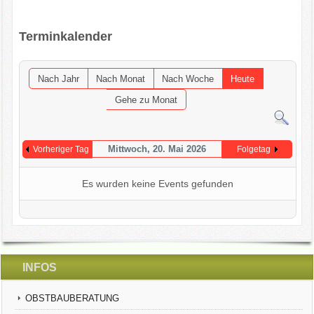
OGV INFOBRIEFE
Terminkalender
UNSER VEREIN
Nach Jahr
Nach Monat
Nach Woche
Heute
KONTAKT
Gehe zu Monat
GARTENKALENDER
Mittwoch, 20. Mai 2026
Vorheriger Tag
Folgetag
Es wurden keine Events gefunden
INFOS
OBSTBAUBERATUNG