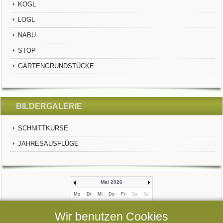
KOGL
LOGL
NABU
STOP
GARTENGRUNDSTÜCKE
BILDERGALERIE
SCHNITTKURSE
JAHRESAUSFLÜGE
Mai 2026
Mo
Di
Mi
Do
Fr
Sa
So
1
2
3
Wir benutzen Cookies
4
5
6
7
8
9
10