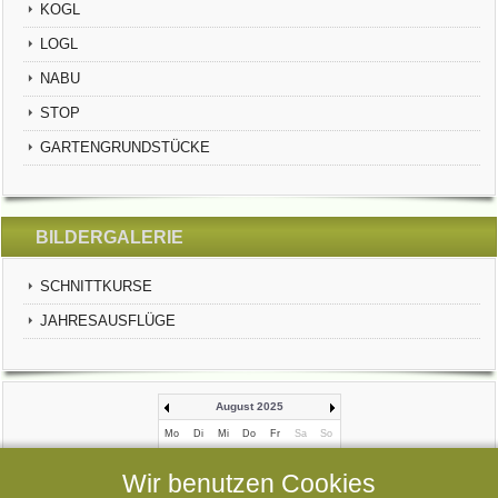
KOGL
LOGL
NABU
STOP
GARTENGRUNDSTÜCKE
BILDERGALERIE
SCHNITTKURSE
JAHRESAUSFLÜGE
August 2025
Mo
Di
Mi
Do
Fr
Sa
So
1
2
3
Wir benutzen Cookies
4
5
6
7
8
9
10