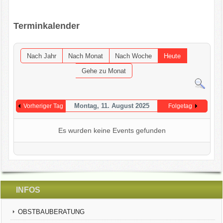
OGV INFOBRIEFE
Terminkalender
UNSER VEREIN
Nach Jahr
Nach Monat
Nach Woche
Heute
KONTAKT
Gehe zu Monat
GARTENKALENDER
Montag, 11. August 2025
Vorheriger Tag
Folgetag
Es wurden keine Events gefunden
INFOS
OBSTBAUBERATUNG