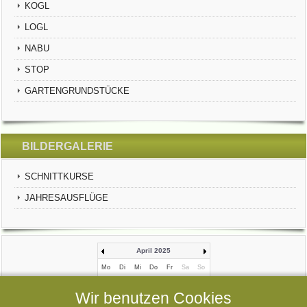
KOGL
LOGL
NABU
STOP
GARTENGRUNDSTÜCKE
BILDERGALERIE
SCHNITTKURSE
JAHRESAUSFLÜGE
April 2025
Mo
Di
Mi
Do
Fr
Sa
So
1
2
3
4
5
6
Wir benutzen Cookies
7
8
9
10
11
12
13