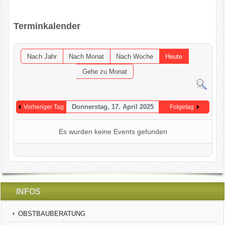
OGV INFOBRIEFE
Terminkalender
UNSER VEREIN
Nach Jahr
Nach Monat
Nach Woche
Heute
KONTAKT
Gehe zu Monat
GARTENKALENDER
Donnerstag, 17. April 2025
Vorheriger Tag
Folgetag
Es wurden keine Events gefunden
INFOS
OBSTBAUBERATUNG