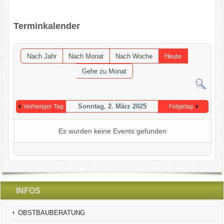
OGV INFOBRIEFE
Terminkalender
UNSER VEREIN
Nach Jahr
Nach Monat
Nach Woche
Heute
KONTAKT
Gehe zu Monat
GARTENKALENDER
Sonntag, 2. März 2025
Vorheriger Tag
Folgetag
Es wurden keine Events gefunden
INFOS
OBSTBAUBERATUNG