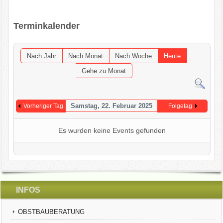
OGV INFOBRIEFE
Terminkalender
UNSER VEREIN
Nach Jahr
Nach Monat
Nach Woche
Heute
KONTAKT
Gehe zu Monat
GARTENKALENDER
Samstag, 22. Februar 2025
Vorheriger Tag
Folgetag
Es wurden keine Events gefunden
INFOS
OBSTBAUBERATUNG