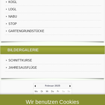
KOGL
LOGL
NABU
STOP
GARTENGRUNDSTÜCKE
BILDERGALERIE
SCHNITTKURSE
JAHRESAUSFLÜGE
Februar 2025
Mo
Di
Mi
Do
Fr
Sa
So
1
2
Wir benutzen Cookies
3
4
5
6
7
8
9