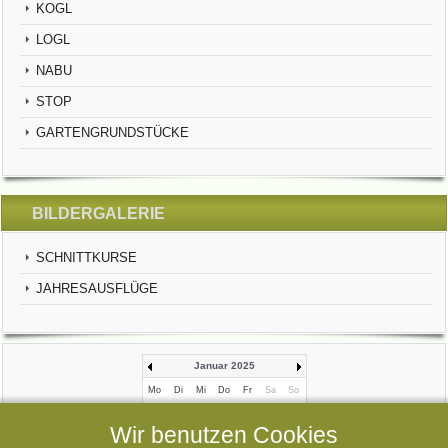
KOGL
LOGL
NABU
STOP
GARTENGRUNDSTÜCKE
BILDERGALERIE
SCHNITTKURSE
JAHRESAUSFLÜGE
Januar 2025
Mo
Di
Mi
Do
Fr
Sa
So
1
2
3
4
5
Wir benutzen Cookies
6
7
8
9
10
11
12