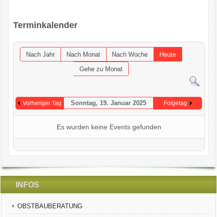
OGV INFOBRIEFE
Terminkalender
UNSER VEREIN
Nach Jahr
Nach Monat
Nach Woche
Heute
KONTAKT
Gehe zu Monat
GARTENKALENDER
Sonntag, 19. Januar 2025
Vorheriger Tag
Folgetag
Es wurden keine Events gefunden
INFOS
OBSTBAUBERATUNG