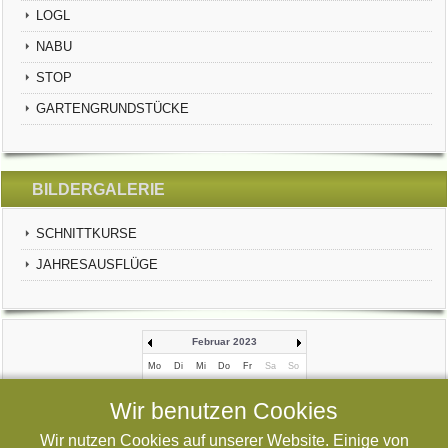
LOGL
NABU
STOP
GARTENGRUNDSTÜCKE
BILDERGALERIE
SCHNITTKURSE
JAHRESAUSFLÜGE
Februar 2023
Mo
Di
Mi
Do
Fr
Sa
So
1
2
3
4
5
Wir benutzen Cookies
6
7
8
9
10
11
12
Wir nutzen Cookies auf unserer Website. Einige von
13
14
15
16
17
18
19