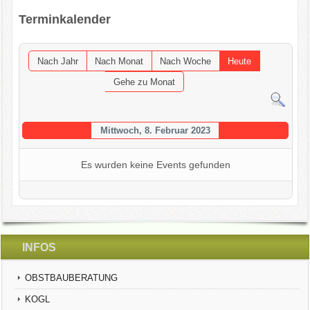
Terminkalender
OGV INFOBRIEFE
UNSER VEREIN
Nach Jahr
Nach Monat
Nach Woche
Heute
Gehe zu Monat
KONTAKT
GARTENKALENDER
Mittwoch, 8. Februar 2023
Es wurden keine Events gefunden
INFOS
OBSTBAUBERATUNG
KOGL