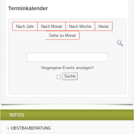
Terminkalender
OGV INFOBRIEFE
UNSER VEREIN
Nach Jahr
Nach Monat
Nach Woche
Heute
Gehe zu Monat
KONTAKT
GARTENKALENDER
Vergangene Events anzeigen?
INFOS
OBSTBAUBERATUNG