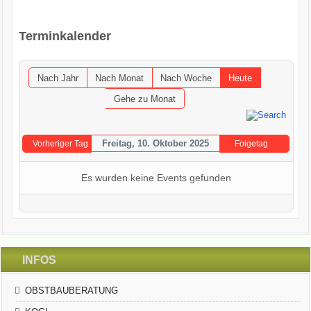
OGV INFOBRIEFE
Terminkalender
UNSER VEREIN
Nach Jahr
Nach Monat
Nach Woche
Heute
KONTAKT
Gehe zu Monat
GARTENKALENDER
Freitag, 10. Oktober 2025
Vorheriger Tag
Folgetag
Es wurden keine Events gefunden
INFOS
OBSTBAUBERATUNG